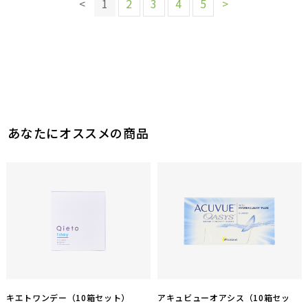
0
<
1
2
3
4
5
>
参考になった
このレビューは参考になりましたか？
1
参考になった
あなたにオススメの商品
キエトワンデー（10箱セット）
アキュビューオアシス（10箱セッ