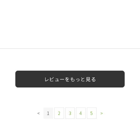
0代
0代
0代
30代
女性
男性
女性
女性
男性
レビューをもっと見る
<
1
2
3
4
5
>