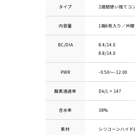
タイプ
2週間使い捨てコ
内容量
1箱6枚入り／片眼
BC/DIA
8.4/14.0
8.8/14.0
PWR
-0.50～-12.00
酸素透過率
Dk/L = 147
含水率
38%
素材
シリコーンハイド