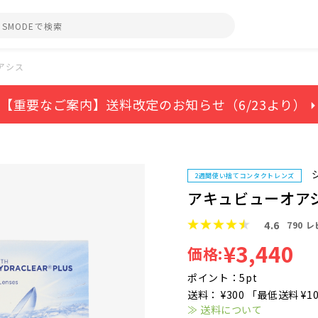
アシス
【重要なご案内】送料改定のお知らせ（6/23より） ⏵
2週間使い捨てコンタクトレンズ
アキュビューオア
4.6
790
レ
¥3,440
価格:
ポイント：5pt
送料： ¥300 「最低送料 ¥1
≫ 送料について