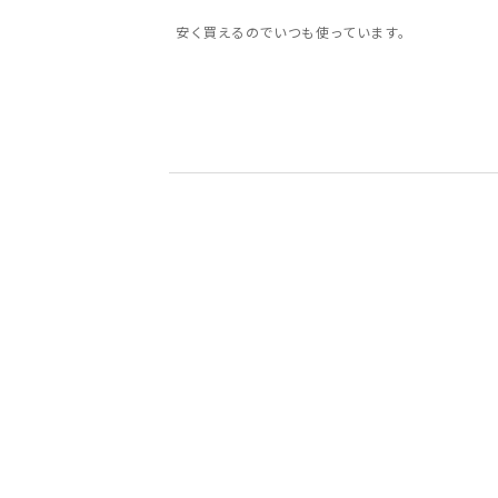
安く買えるのでいつも使っています。
5
5
5
5
5
5
5
5
会員様
新谷 智之様
会員様
会員様
入江潤様
ミニー様
ふてね様
そら様
30代
40代
5
3
2