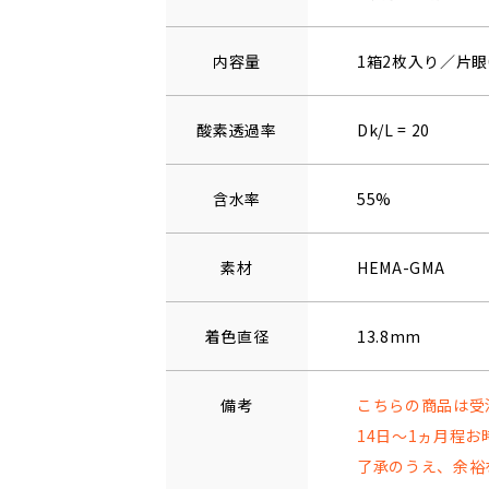
内容量
1箱2枚入り／片眼
酸素透過率
Dk/L = 20
含水率
55%
素材
HEMA-GMA
着色直径
13.8mm
備考
こちらの商品は受
14日～1ヵ月程
了承のうえ、余裕