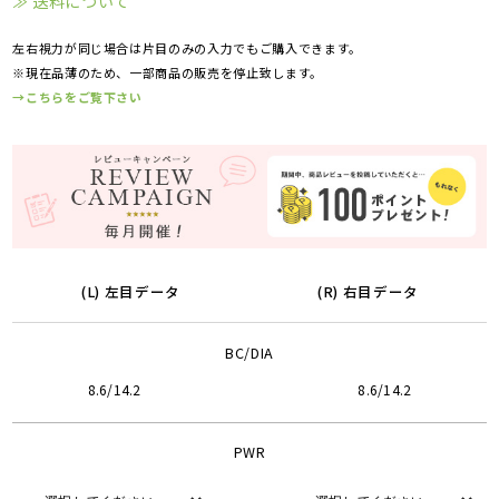
≫ 送料について
左右視力が同じ場合は片目のみの入力でもご購入できます。
※現在品薄のため、一部商品の販売を停止致します。
→こちらをご覧下さい
(L) 左目データ
(R) 右目データ
BC/DIA
8.6/14.2
8.6/14.2
PWR