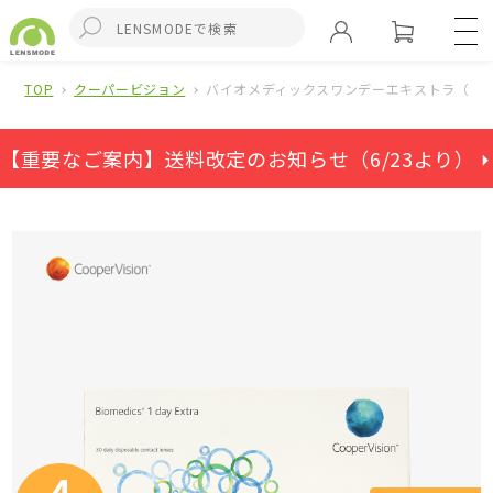
TOP
クーパービジョン
バイオメディックスワンデーエキストラ（ワン
【重要なご案内】送料改定のお知らせ（6/23より） ⏵