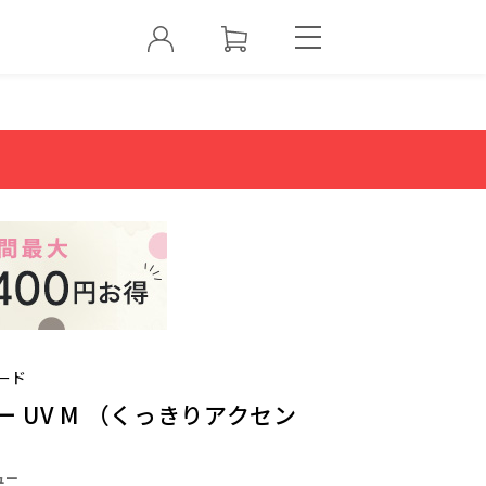
ード
 UV M （くっきりアクセン
ュー