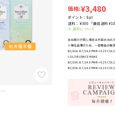
¥3,480
価格:
ポイント：6pt
送料： ¥300 「最低送料 ¥1
≫ 送料について
左右視力が同じ場合は片目のみの
※現在品薄のため、一部商品の販
BC/DIA:8.7/14.0 PWR:+0.25 COL
COLOR:GRACE MAKE
BC/DIA:8.7/14.0 PWR:+0.25 CO
BC/DIA:8.7/14.0 PWR:+0.25 COL