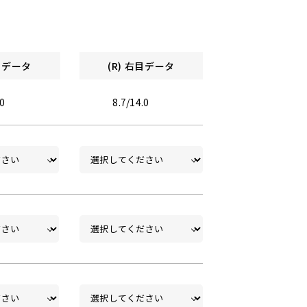
左目データ
(R) 右目データ
.0
8.7/14.0