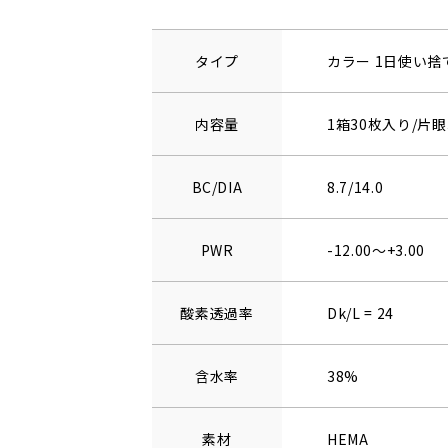
タイプ
カラー 1日使い
内容量
1箱30枚入り/片眼
BC/DIA
8.7/14.0
PWR
-12.00～+3.00
酸素透過率
Dk/L = 24
含水率
38%
素材
HEMA