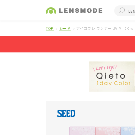
TOP
シード
アイコフレ ワンデー UV M （く