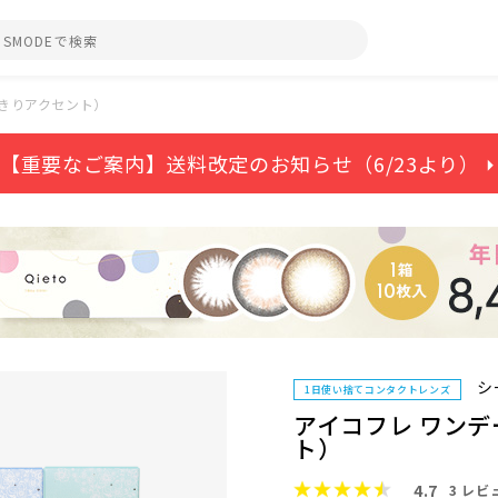
っきりアクセント）
【重要なご案内】送料改定のお知らせ（6/23より） ⏵
シ
1日使い捨てコンタクトレンズ
アイコフレ ワンデー
ト）
4.7
3
レビ