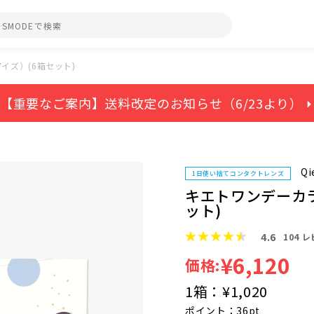
イズ）(6箱セット)
【重要なご案内】送料改定のお知らせ（6/23より） ⏵
Qi
1日使い捨てコンタクトレンズ
キエトワンデーカ
ット)
4.6
104
レ
¥6,120
価格:
1箱：
¥1,020
ポイント：36pt