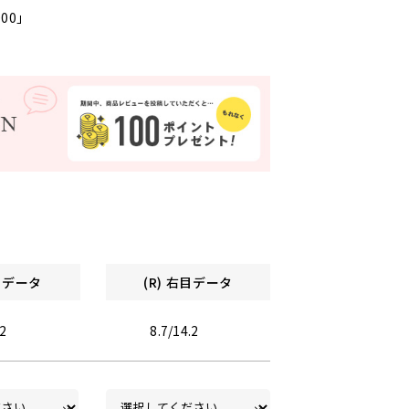
000」
左目データ
(R) 右目データ
.2
8.7/14.2