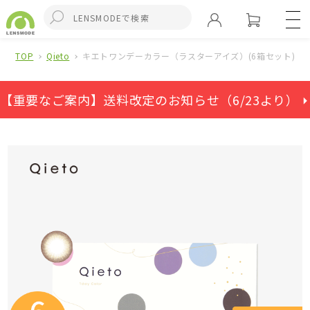
TOP
Qieto
キエトワンデーカラー（ラスターアイズ）(6箱セット)
【重要なご案内】送料改定のお知らせ（6/23より） ⏵