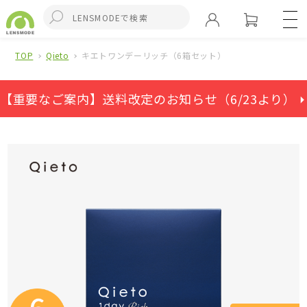
TOP
Qieto
キエトワンデーリッチ（6箱セット）
【重要なご案内】送料改定のお知らせ（6/23より） ⏵