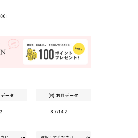
000」
左目データ
(R) 右目データ
.2
8.7/14.2