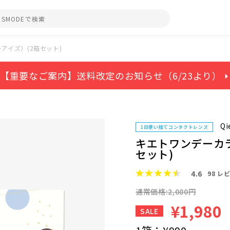
アイズ）(2箱セット)
【重要なご案内】送料改定のお知らせ（6/23より） ⏵
Qi
1日使い捨てコンタクトレンズ
キエトワンデーカ
セット)
4.6
98
レビ
通常価格:2,080円
¥1,980
SALE