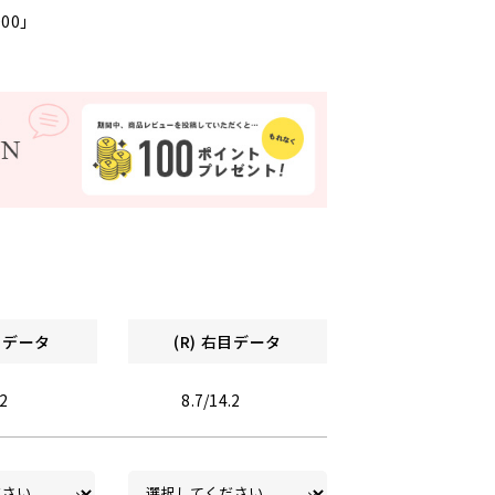
000」
左目データ
(R) 右目データ
.2
8.7/14.2