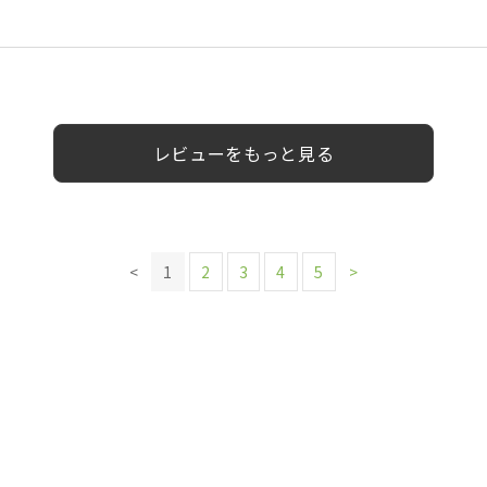
代
0代以上
0代
性
30代
女性
女性
女性
女性
女性
男性
レビューをもっと見る
<
1
2
3
4
5
>