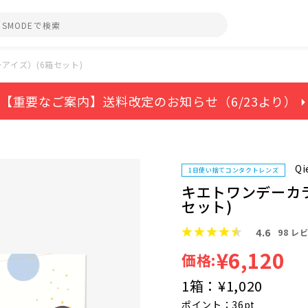
アイズ）(6箱セット)
【重要なご案内】送料改定のお知らせ（6/23より） ⏵
Qi
1日使い捨てコンタクトレンズ
キエトワンデーカ
セット)
4.6
98
レビ
¥6,120
価格:
1箱：
¥1,020
ポイント：36pt