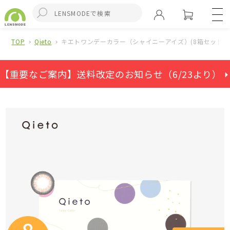
TOP
Qieto
キエトワンデーカラー（シャイニーアイズ）(8箱セット)
【重要なご案内】送料改定のお知らせ（6/23より） ⏵