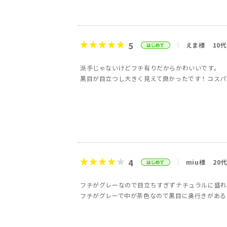
5
えま様
10代
派手じゃないけどフチ有りだからかわいいです。
黒目が目立つし大きく見えて良かったです！コスパ
4
miu様
20
フチがグレーなので目立ちすぎずナチュラルに盛れ
フチがグレーで中が茶色なので黒目に奥行きがある