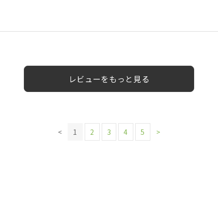
代
代
0代
30代
女性
女性
女性
女性
女性
女性
女性
レビューをもっと見る
<
1
2
3
4
5
>