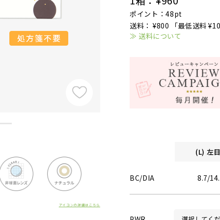
1箱：
¥960
ポイント：48pt
送料： ¥800 「最低送料 ¥1
≫ 送料について
(L) 
BC/DIA
8.7/14
アイコンの詳細はこちら
PWR