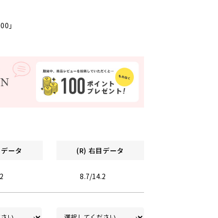
000」
左目データ
(R) 右目データ
.2
8.7/14.2