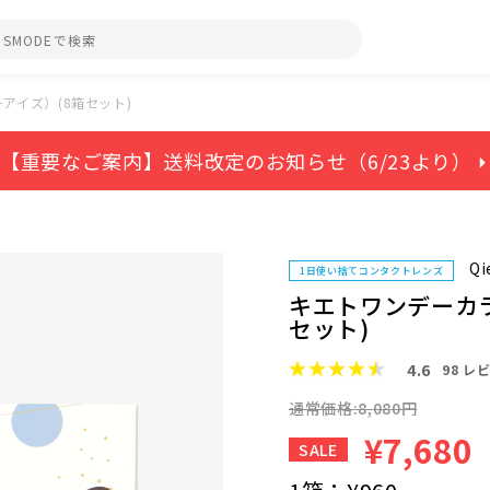
アイズ）(8箱セット)
【重要なご案内】送料改定のお知らせ（6/23より） ⏵
Qi
1日使い捨てコンタクトレンズ
キエトワンデーカ
セット)
4.6
98
レビ
通常価格:8,080円
¥7,680
SALE