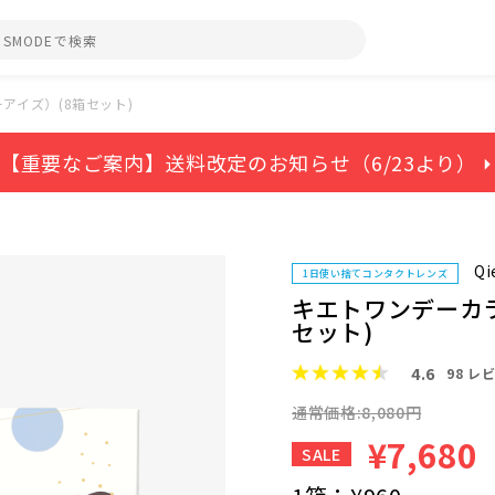
アイズ）(8箱セット)
【重要なご案内】送料改定のお知らせ（6/23より） ⏵
Qi
1日使い捨てコンタクトレンズ
キエトワンデーカ
セット)
4.6
98
レビ
通常価格:8,080円
¥7,680
SALE