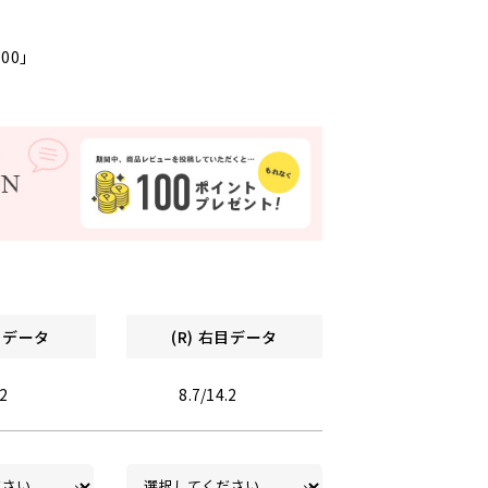
000」
左目データ
(R) 右目データ
.2
8.7/14.2