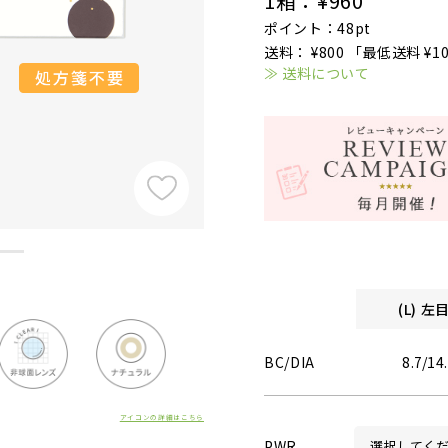
1箱：
¥960
ポイント：48pt
送料： ¥800 「最低送料 ¥1
≫ 送料について
(L) 
BC/DIA
8.7/14
アイコンの詳細はこちら
PWR