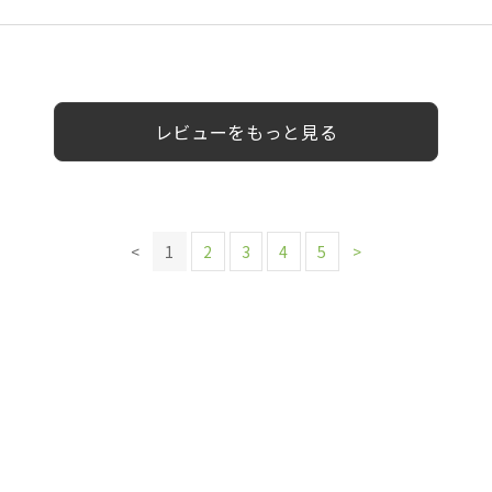
0代
20代
10代
10代
女性
女性
女性
女性
女性
女性
女性
女性
レビューをもっと見る
<
1
2
3
4
5
>