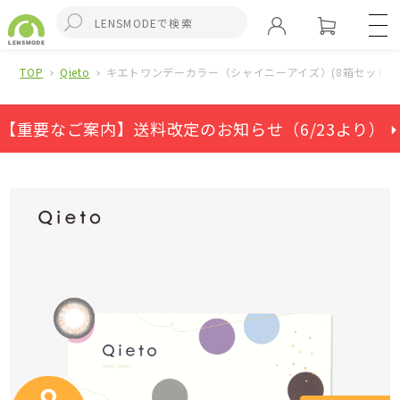
TOP
Qieto
キエトワンデーカラー（シャイニーアイズ）(8箱セット)
【重要なご案内】送料改定のお知らせ（6/23より） ⏵