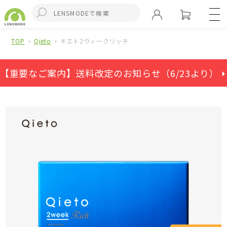
TOP
Qieto
キエト2ウィークリッチ
【重要なご案内】送料改定のお知らせ（6/23より） ⏵