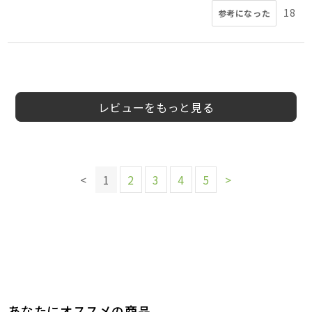
18
参考になった
2
5
3
5
5
5
3
nabecchi0612
30
男
みりな様
ぴぐら様
はる様
会員様
会員様
会員様
ゆき様
30代
40代
50代
40代
40代
40代
40代
女性
男性
女性
女性
女性
女性
4
様
代
性
レビューをもっと見る
このレビューは参考になりましたか？
このレビューは参考になりましたか？
このレビューは参考になりましたか？
4
参考になった
3
参考になった
このレビューは参考になりましたか？
このレビューは参考になりましたか？
3
参考になった
このレビューは参考になりましたか？
3
3
<
1
2
3
4
5
>
参考になった
参考になった
4
参考になった
このレビューは参考になりましたか？
6
参考になった
あなたにオススメの商品