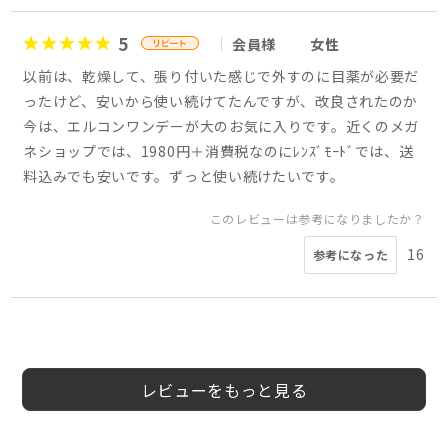
5
会員様
女性
以前は、乾燥して、張り付いた感じで外すのに目薬が必要だ
ったけど、安いから使い続けてたんですが、改良されたのか
今は、エルコンワンデーが大のお気に入りです。近くのメガ
ネショップでは、1980円＋消費税なのにﾚﾝｽﾞﾓｰﾄﾞでは、送
料込みでも安いです。ずっと使い続けたいです。
このレビューは参考になりましたか？
16
参考になった
5
5
5
4
5
5
5
5
会員様
会員様
会員様
会員様
会員様
会員様
会員様
よっしー様
50代
40代
女性
女性
レビューをもっと見る
このレビューは参考になりましたか？
このレビューは参考になりましたか？
このレビューは参考になりましたか？
このレビューは参考になりましたか？
7
4
参考になった
参考になった