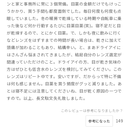
ンと家と事務所に常に３個常備。目薬の金額だけでもけっこ
うかかり、買う手間も都度面倒でした。毎日何度も何度も点
眼していました。冬の暖房で乾燥している時期や自転車に乗
った後など何か行動するたびに目薬目薬(笑)。寝不足だと目
が乾燥するので、とにかく目薬。で、しかも夜に飲みに行く
などレンズをはずすまでの時間が長い場合は、乾きに加えて
頭痛が加わることもあり、結構辛い。と、まあドライアイに
はさんざん悩まされてきましたが、結局自分のレンズ選定が
間違っていただけのこと。ドライアイの方、目が乾き気味の
方はぜひとも低含水のレンズを検討してみてください。この
レンズはリピート中です。安いですが、だからって特に不備
は何も感じません。目薬を買う頻度がグッと減りました。あ
とは寝不足には注意してくださいね、目が乾く原因の一つで
すので。以上、長文駄文失礼致しました。
このレビューは参考になりましたか？
149
参考になった