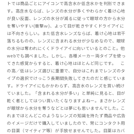
トでは商品ごとにアイコンで高含水か低含水かを判別できま
す。高含水ならば、レンズの水分が多くやわらかく着け心地
が良い反面、レンズの水分が減るに従って眼球の方から水分
を奪いやすい(衝撃ｗ)、よって目が乾きやすくドライアイに
は不向きらしい。また低含水レンズならば、着け心地は若干
落ちるものの、レンズに含まれる水分が少なめなので、眼球
の水分は奪われにくくドライアイに向いているとのこと。他
webでも調べました。しかし、各種メーカー両タイプを使っ
てきた感覚からすると、着け心地はほとんど同じです。 こ
の高／低はレンズ選びに重要で、自分はこれまでレンズのタ
イプの選択でけっこう長期間失敗してきたのだと感じていま
す。ドライアイにもかかわらず、高含水のレンズを買い続け
ていました。「含まれる水分が多い」と単純に見ると、目が
乾く者としてはつい買いたくなりますよねー。まさかレンズ
が眼球から水分を奪うなどとは夢にも思いませんでした。こ
れまでほとんどこのようなレンズの知識を持たず商品や広告
のイメージだけで購入していましたので、常にコンタクト用
の目薬（マイティア等）が手放せませんでした。目薬はカバ