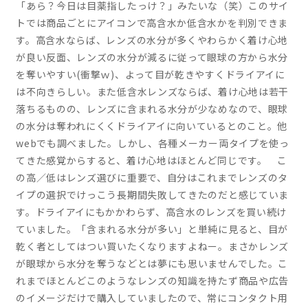
「あら？今日は目薬指したっけ？」みたいな（笑）このサイ
トでは商品ごとにアイコンで高含水か低含水かを判別できま
す。高含水ならば、レンズの水分が多くやわらかく着け心地
が良い反面、レンズの水分が減るに従って眼球の方から水分
を奪いやすい(衝撃ｗ)、よって目が乾きやすくドライアイに
は不向きらしい。また低含水レンズならば、着け心地は若干
落ちるものの、レンズに含まれる水分が少なめなので、眼球
の水分は奪われにくくドライアイに向いているとのこと。他
webでも調べました。しかし、各種メーカー両タイプを使っ
てきた感覚からすると、着け心地はほとんど同じです。 こ
の高／低はレンズ選びに重要で、自分はこれまでレンズのタ
イプの選択でけっこう長期間失敗してきたのだと感じていま
す。ドライアイにもかかわらず、高含水のレンズを買い続け
ていました。「含まれる水分が多い」と単純に見ると、目が
乾く者としてはつい買いたくなりますよねー。まさかレンズ
が眼球から水分を奪うなどとは夢にも思いませんでした。こ
れまでほとんどこのようなレンズの知識を持たず商品や広告
のイメージだけで購入していましたので、常にコンタクト用