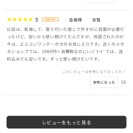
5
会員様
女性
以前は、乾燥して、張り付いた感じで外すのに目薬が必要だ
ったけど、安いから使い続けてたんですが、改良されたのか
今は、エルコンワンデーが大のお気に入りです。近くのメガ
ネショップでは、1980円＋消費税なのにﾚﾝｽﾞﾓｰﾄﾞでは、送
料込みでも安いです。ずっと使い続けたいです。
このレビューは参考になりましたか？
16
参考になった
5
5
5
4
5
5
5
5
会員様
会員様
会員様
会員様
会員様
会員様
会員様
よっしー様
50代
40代
女性
女性
レビューをもっと見る
このレビューは参考になりましたか？
このレビューは参考になりましたか？