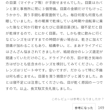
の目薬（マイティア等）が手放せませんでした。目薬はカバ
ンと家と事務所に常に３個常備。目薬の金額だけでもけっこ
うかかり、買う手間も都度面倒でした。毎日何度も何度も点
眼していました。冬の暖房で乾燥している時期や自転車に乗
った後など何か行動するたびに目薬目薬(笑)。寝不足だと目
が乾燥するので、とにかく目薬。で、しかも夜に飲みに行く
などレンズをはずすまでの時間が長い場合は、乾きに加えて
頭痛が加わることもあり、結構辛い。と、まあドライアイに
はさんざん悩まされてきましたが、結局自分のレンズ選定が
間違っていただけのこと。ドライアイの方、目が乾き気味の
方はぜひとも低含水のレンズを検討してみてください。この
レンズはリピート中です。安いですが、だからって特に不備
は何も感じません。目薬を買う頻度がグッと減りました。あ
とは寝不足には注意してくださいね、目が乾く原因の一つで
すので。以上、長文駄文失礼致しました。
このレビューは参考になりましたか？
149
参考になった