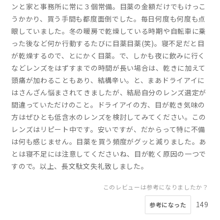
ンと家と事務所に常に３個常備。目薬の金額だけでもけっこ
うかかり、買う手間も都度面倒でした。毎日何度も何度も点
眼していました。冬の暖房で乾燥している時期や自転車に乗
った後など何か行動するたびに目薬目薬(笑)。寝不足だと目
が乾燥するので、とにかく目薬。で、しかも夜に飲みに行く
などレンズをはずすまでの時間が長い場合は、乾きに加えて
頭痛が加わることもあり、結構辛い。と、まあドライアイに
はさんざん悩まされてきましたが、結局自分のレンズ選定が
間違っていただけのこと。ドライアイの方、目が乾き気味の
方はぜひとも低含水のレンズを検討してみてください。この
レンズはリピート中です。安いですが、だからって特に不備
は何も感じません。目薬を買う頻度がグッと減りました。あ
とは寝不足には注意してくださいね、目が乾く原因の一つで
すので。以上、長文駄文失礼致しました。
このレビューは参考になりましたか？
149
参考になった