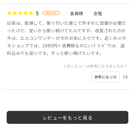
5
会員様
女性
以前は、乾燥して、張り付いた感じで外すのに目薬が必要だ
ったけど、安いから使い続けてたんですが、改良されたのか
今は、エルコンワンデーが大のお気に入りです。近くのメガ
ネショップでは、1980円＋消費税なのにﾚﾝｽﾞﾓｰﾄﾞでは、送
料込みでも安いです。ずっと使い続けたいです。
このレビューは参考になりましたか？
16
参考になった
5
5
5
4
5
5
5
5
会員様
会員様
会員様
会員様
会員様
会員様
会員様
よっしー様
50代
40代
女性
女性
レビューをもっと見る
このレビューは参考になりましたか？
このレビューは参考になりましたか？
このレビューは参考になりましたか？
このレビューは参考になりましたか？
7
4
参考になった
参考になった