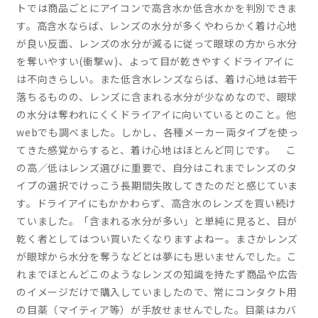
トでは商品ごとにアイコンで高含水か低含水かを判別できま
す。高含水ならば、レンズの水分が多くやわらかく着け心地
が良い反面、レンズの水分が減るに従って眼球の方から水分
を奪いやすい(衝撃ｗ)、よって目が乾きやすくドライアイに
は不向きらしい。また低含水レンズならば、着け心地は若干
落ちるものの、レンズに含まれる水分が少なめなので、眼球
の水分は奪われにくくドライアイに向いているとのこと。他
webでも調べました。しかし、各種メーカー両タイプを使っ
てきた感覚からすると、着け心地はほとんど同じです。 こ
の高／低はレンズ選びに重要で、自分はこれまでレンズのタ
イプの選択でけっこう長期間失敗してきたのだと感じていま
す。ドライアイにもかかわらず、高含水のレンズを買い続け
ていました。「含まれる水分が多い」と単純に見ると、目が
乾く者としてはつい買いたくなりますよねー。まさかレンズ
が眼球から水分を奪うなどとは夢にも思いませんでした。こ
れまでほとんどこのようなレンズの知識を持たず商品や広告
のイメージだけで購入していましたので、常にコンタクト用
の目薬（マイティア等）が手放せませんでした。目薬はカバ