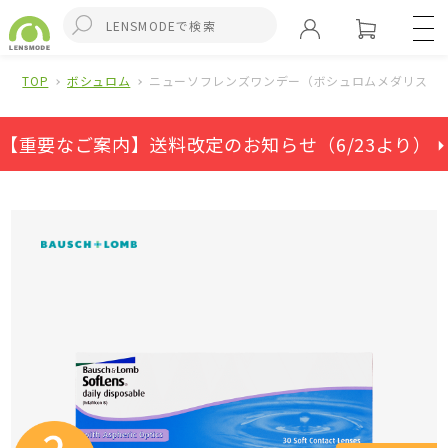
TOP
ボシュロム
ニューソフレンズワンデー（ボシュロムメダリストワ
【重要なご案内】送料改定のお知らせ（6/23より） ⏵