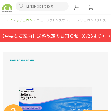
TOP
ボシュロム
ニューソフレンズワンデー（ボシュロムメダリストワ
【重要なご案内】送料改定のお知らせ（6/23より） ⏵