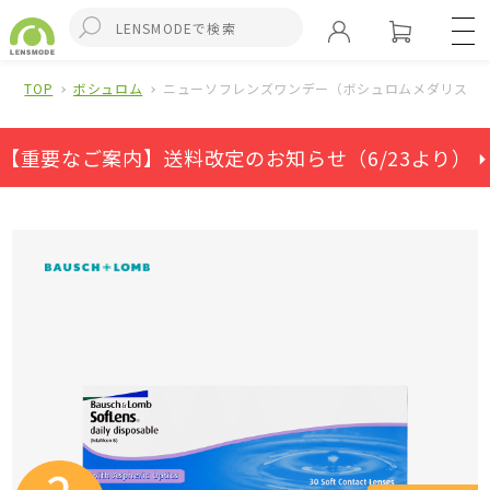
TOP
ボシュロム
ニューソフレンズワンデー（ボシュロムメダリストワ
【重要なご案内】送料改定のお知らせ（6/23より） ⏵