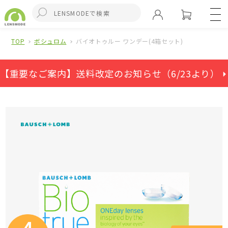
TOP
ボシュロム
バイオトゥルー ワンデー(4箱セット)
【重要なご案内】送料改定のお知らせ（6/23より） ⏵