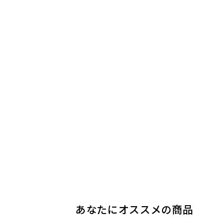
5
5
5
5
5
5
5
5
Yk様
ゆみ様
このすけ様
亀澤様
米神様
みうみう息子
みうみう息子
みうみう息子
40代
40代
10代
30代
あなたにオススメの商品