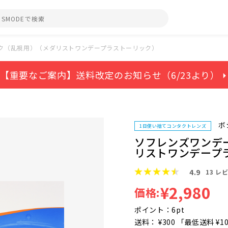
ク（乱視用）（メダリストワンデープラストーリック）
【重要なご案内】送料改定のお知らせ（6/23より） ⏵
ボ
1日使い捨てコンタクトレンズ
ソフレンズワンデ
リストワンデープ
4.9
13
レビ
¥2,980
価格:
ポイント：6pt
送料： ¥300 「最低送料 ¥1