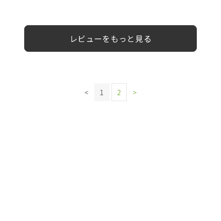
様
様
様
10代
女性
女性
女性
男性
10代
10代
10代
男性
男性
男性
男性
レビューをもっと見る
<
1
2
>