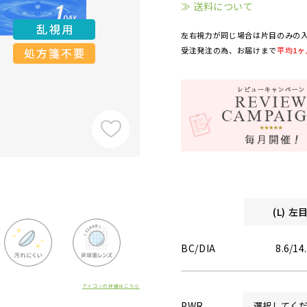
≫ 送料について
左右視力が同じ場合は片目のみの
受注発注の為、お届けまで
平均1ヶ
(L) 
BC/DIA
8.6/14
アイコンの詳細はこちら
PWR