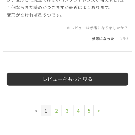
１個ならまだ諦めがつきますが最近はよくあります。
変形がなければ星５つです。
このレビューは参考になりましたか？
240
参考になった
2
3
4
4
5
5
3
5
会員様
会員様
会員様
会員様
あんパン様
ikumi様
会員様
kiyo様
女性
40代
50代
男性
女性
レビューをもっと見る
このレビューは参考になりましたか？
96
参考になった
このレビューは参考になりましたか？
<
1
2
3
4
5
>
このレビューは参考になりましたか？
このレビューは参考になりましたか？
35
参考になった
このレビューは参考になりましたか？
102
98
参考になった
参考になった
このレビューは参考になりましたか？
56
参考になった