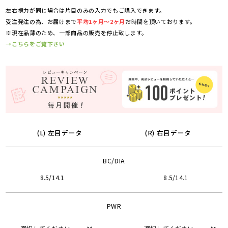
左右視力が同じ場合は片目のみの入力でもご購入できます。
受注発注の為、お届けまで
平均1ヶ月～2ヶ月
お時間を頂いております。
※現在品薄のため、一部商品の販売を停止致します。
→こちらをご覧下さい
(L) 左目データ
(R) 右目データ
BC/DIA
8.5/14.1
8.5/14.1
PWR