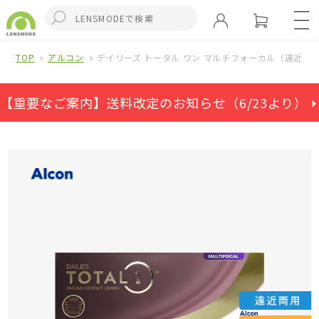
TOP
アルコン
デイリーズ トータル ワン マルチフォーカル（遠近両
【重要なご案内】送料改定のお知らせ（6/23より） ⏵