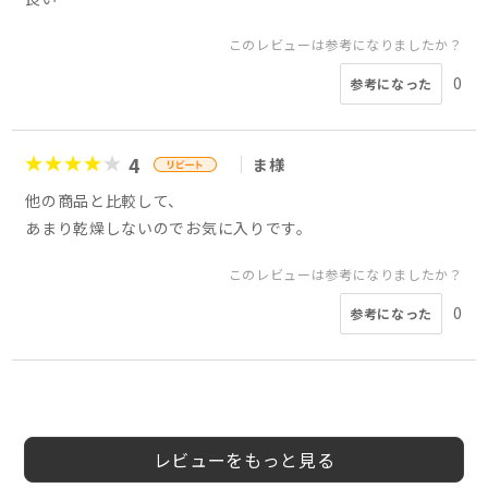
このレビューは参考になりましたか？
0
参考になった
4
ま様
他の商品と比較して、
あまり乾燥しないのでお気に入りです。
このレビューは参考になりましたか？
0
参考になった
4
4
5
5
4
5
4
5
かつかつ様
う様
SS様
会員様
MS72様
会員様
ゆり様
ぽこたん様
20代
40代
40代
30代
50代
50代
50代
女性
男性
女性
男性
男性
女性
男性
女性
レビューをもっと見る
このレビューは参考になりましたか？
このレビューは参考になりましたか？