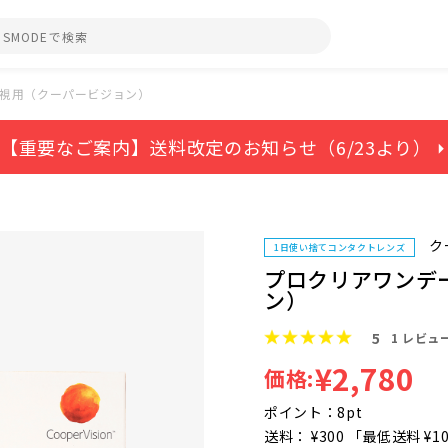
遠視用（クーパービジョン）
【重要なご案内】送料改定のお知らせ（6/23より） ⏵
ク
1日使い捨てコンタクトレンズ
プロクリアワンデ
ン）
5
1
レビュ
¥2,780
価格:
ポイント：8pt
送料： ¥300 「最低送料 ¥1