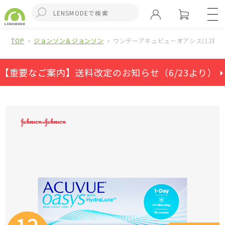
TOP
ジョンソン＆ジョンソン
ワンデーアキュビューオアシス(12箱セ
【重要なご案内】送料改定のお知らせ（6/23より） ⏵