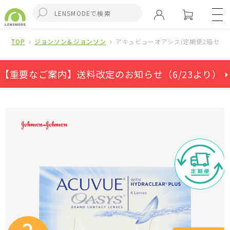
TOP
ジョンソン＆ジョンソン
アキュビューオアシス(定期便2箱セット
【重要なご案内】送料改定のお知らせ（6/23より） ⏵