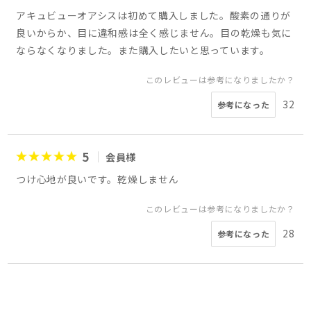
アキュビューオアシスは初めて購入しました。酸素の通りが
良いからか、目に違和感は全く感じません。目の乾燥も気に
ならなくなりました。また購入したいと思っています。
このレビューは参考になりましたか？
32
参考になった
5
会員様
つけ心地が良いです。乾燥しません
このレビューは参考になりましたか？
28
参考になった
5
4
5
4
5
5
5
4
会員様
会員様
会員様
会員様
ゆきりす様
まさ。様
会員様
よっしー様
50代
40代
50代
男性
女性
男性