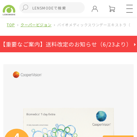
TOP
クーパービジョン
バイオメディックスワンデーエキストラ（ワン
【重要なご案内】送料改定のお知らせ（6/23より） ⏵