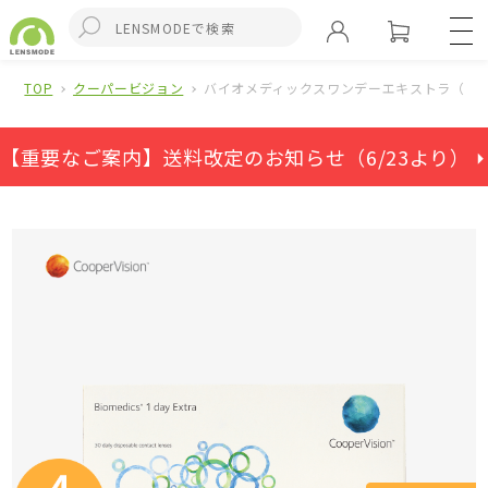
TOP
クーパービジョン
バイオメディックスワンデーエキストラ（ワン
【重要なご案内】送料改定のお知らせ（6/23より） ⏵