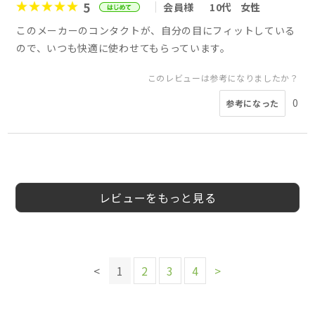
5
会員様
10代
女性
このメーカーのコンタクトが、自分の目にフィットしている
ので、いつも快適に使わせてもらっています。
このレビューは参考になりましたか？
0
参考になった
5
5
5
5
5
5
5
5
関西からやねん様
関西からやねん様
まぃみき様
よう様
会員様
天然ママ様
まぃみき様
会員様
20代
40代
40代
40代
男性
女性
女性
女性
女性
レビューをもっと見る
このレビューは参考になりましたか？
このレビューは参考になりましたか？
このレビューは参考になりましたか？
0
参考になった
このレビューは参考になりましたか？
1
0
参考になった
参考になった
このレビューは参考になりましたか？
このレビューは参考になりましたか？
0
<
1
2
3
4
>
参考になった
0
0
参考になった
参考になった
このレビューは参考になりましたか？