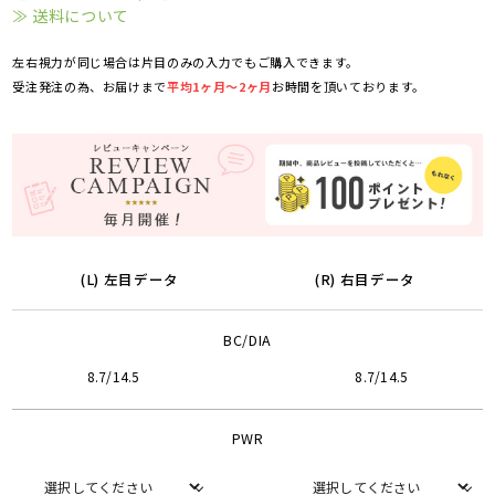
≫ 送料について
左右視力が同じ場合は片目のみの入力でもご購入できます。
受注発注の為、お届けまで
平均1ヶ月～2ヶ月
お時間を頂いております。
(L) 左目データ
(R) 右目データ
BC/DIA
8.7/14.5
8.7/14.5
PWR