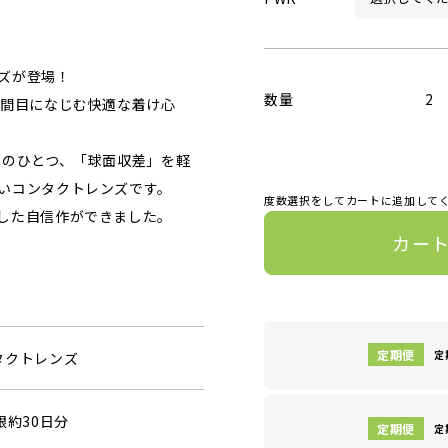
ズが登場！
数量
2
瞬間目になじむ快適な着け心
因のひとつ、「球面収差」を軽
いコンタクトレンズです。
度数選択をしてカートに追加して
した自信作ができました。
カー
定
タクトレンズ
眼約30日分
定