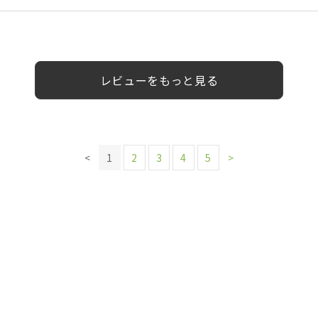
様
0代
0代
10代
女性
女性
女性
女性
20代
男性
女性
女性
女性
レビューをもっと見る
<
1
2
3
4
5
>