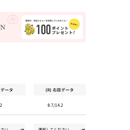
左目データ
(R) 右目データ
.2
8.7/14.2