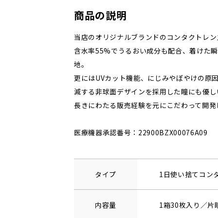
商品の説明
当店のオリジナルブランドのコンタクトレン
含水率55%でうるおい成分も配合、着けた
地。
更にはUVカット機能、にじみやぼやけの原
減する非球面デザインを採用した瞳にも優し
長きにわたる販売経験を元にこだわって開発
医療機器承認番号：22900BZX00076A09
タイプ
1日使い捨てコン
内容量
1箱30枚入り／片