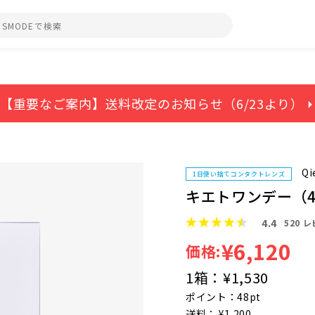
【重要なご案内】送料改定のお知らせ（6/23より） ⏵
Qi
1日使い捨てコンタクトレンズ
キエトワンデー（
4.4
520
レ
¥6,120
価格:
1箱：
¥1,530
ポイント：48pt
送料： ¥1,200