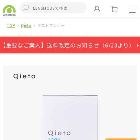
TOP
Qieto
キエトワンデー
【重要なご案内】送料改定のお知らせ（6/23より） ⏵