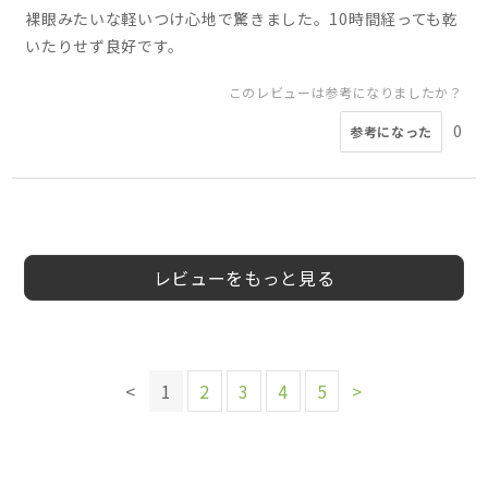
裸眼みたいな軽いつけ心地で驚きました。10時間経っても乾
いたりせず良好です。
このレビューは参考になりましたか？
0
参考になった
5
5
5
5
5
5
5
5
じゃがりこ様
aya5k様
会員様
tokichang様
会員様
会員様
キムラ様
cha様
40代
10代
20代
30代
20代
40代
女性
10代
女性
女性
女性
20代
男性
女性
女性
女性
レビューをもっと見る
このレビューは参考になりましたか？
このレビューは参考になりましたか？
このレビューは参考になりましたか？
このレビューは参考になりましたか？
このレビューは参考になりましたか？
このレビューは参考になりましたか？
このレビューは参考になりましたか？
0
0
0
0
0
参考になった
参考になった
参考になった
参考になった
参考になった
0
0
参考になった
参考になった
<
1
2
3
4
5
>
このレビューは参考になりましたか？
0
参考になった