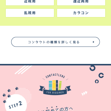
近視用
遠近両用
乱視用
カラコン