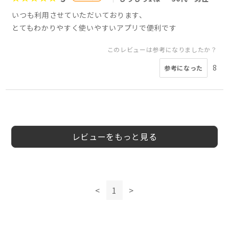
いつも利用させていただいております、
とてもわかりやすく使いやすいアプリで便利です
このレビューは参考になりましたか？
8
参考になった
5
5
5
5
4
4
4
星様
しー様
ゆー様
ゆ様
Tatara67様
オシボリ様
HD73様
40代
40代
40代
40代
50代
女性
女性
40代
40代
男性
女性
男性
男性
男性
レビューをもっと見る
このレビューは参考になりましたか？
このレビューは参考になりましたか？
このレビューは参考になりましたか？
このレビューは参考になりましたか？
0
0
参考になった
参考になった
このレビューは参考になりましたか？
1
6
<
1
>
参考になった
参考になった
このレビューは参考になりましたか？
1
参考になった
0
参考になった
このレビューは参考になりましたか？