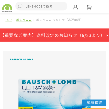
TOP
ボシュロム
ボシュロム ウルトラ（遠近両用）
【重要なご案内】送料改定のお知らせ（6/23より） ⏵