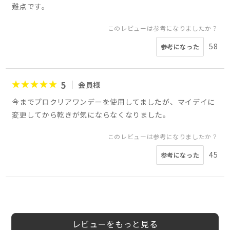
難点です。
このレビューは参考になりましたか？
58
参考になった
5
会員様
今までプロクリアワンデーを使用してましたが、マイデイに
変更してから乾きが気にならなくなりました。
このレビューは参考になりましたか？
45
参考になった
3
5
5
5
4
5
2
4
会員様
会員様
会員様
会員様
会員様
会員様
会員様
会員様
レビューをもっと見る