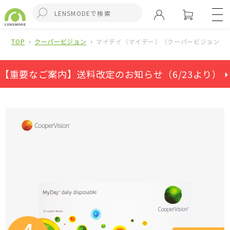
TOP
クーパービジョン
マイデイ（マイデー）（クーパービジョン）(
【重要なご案内】送料改定のお知らせ（6/23より） ⏵