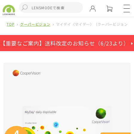
TOP
クーパービジョン
マイデイ（マイデー）（クーパービジョン）(
【重要なご案内】送料改定のお知らせ（6/23より） ⏵