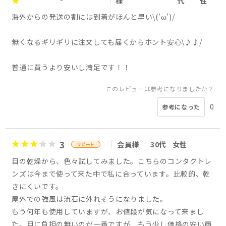
様
代
性
海外からの発送の割には到着がほんと早い\('ω')/
無くなるギリギリに注文しても届くからホント安心\♪♪/
普通に買うより安いし満足です！！
このレビューは参考になりましたか？
0
参考になった
3
会員様
30代
女性
目の乾燥から、色々試してみました。こちらのコンタクトレ
ンズは今まで使って来た中で私に合っています。比較的、乾
きにくいです。
屋外での強風は流石に外れそうになりました。
もう何年も使用していますが、お値段が気になって来まし
た。目に負担の無いのが一番ですが、もう少し価格の安い商