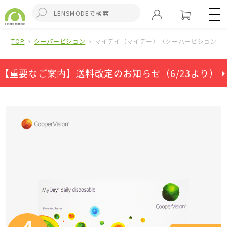
TOP
クーパービジョン
マイデイ（マイデー）（クーパービジョン）(
【重要なご案内】送料改定のお知らせ（6/23より） ⏵