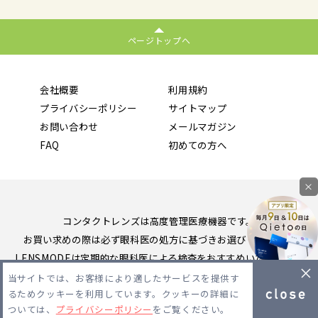
ページトップへ
会社概要
利用規約
プライバシーポリシー
サイトマップ
お問い合わせ
メールマガジン
FAQ
初めての方へ
×
コンタクトレンズは高度管理医療機器です。
お買い求めの際は必ず眼科医の処方に基づきお選びください。
LENSMODEは定期的な眼科医による検査をおすすめいたします。
当サイトでは、お客様により適したサービスを提供す
Copyright 2026 LENSMODE PTE,LTD. All Rights Reserved.
るためクッキーを利用しています。クッキーの詳細に
ついては、
プライバシーポリシー
をご覧ください。