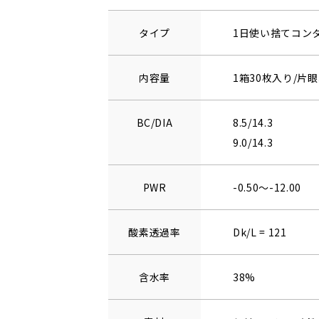
タイプ
1日使い捨てコン
内容量
1箱30枚入り/片眼
BC/DIA
8.5/14.3
9.0/14.3
PWR
-0.50～-12.00
酸素透過率
Dk/L = 121
含水率
38%