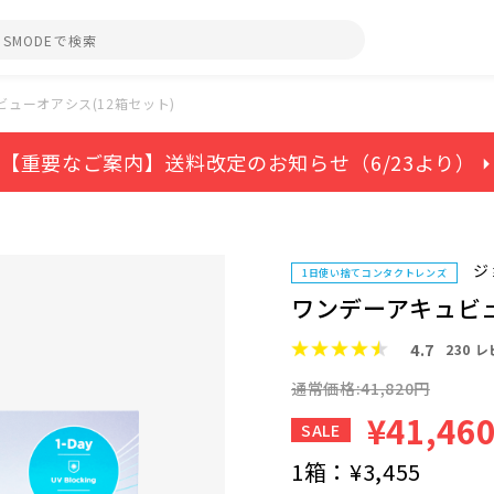
ューオアシス(12箱セット)
【重要なご案内】送料改定のお知らせ（6/23より） ⏵
ジ
1日使い捨てコンタクトレンズ
ワンデーアキュビュ
4.7
230
レ
通常価格:41,820円
¥41,46
SALE
1箱：
¥3,455