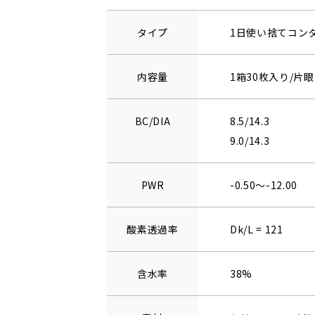
タイプ
1日使い捨てコン
内容量
1箱30枚入り/片眼
BC/DIA
8.5/14.3
9.0/14.3
PWR
-0.50～-12.00
酸素透過率
Dk/L = 121
含水率
38%