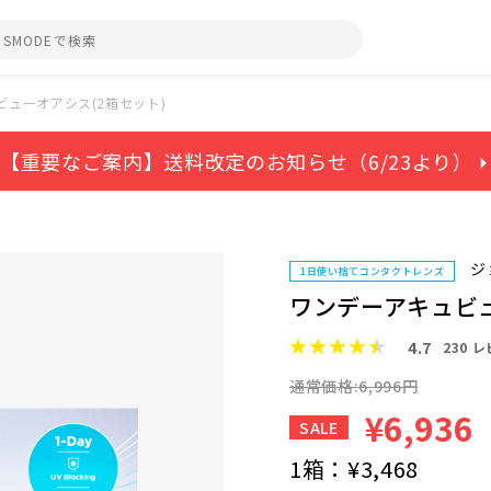
ューオアシス(2箱セット)
【重要なご案内】送料改定のお知らせ（6/23より） ⏵
ジ
1日使い捨てコンタクトレンズ
ワンデーアキュビュ
4.7
230
レ
通常価格:6,996円
¥6,936
SALE
1箱：
¥3,468