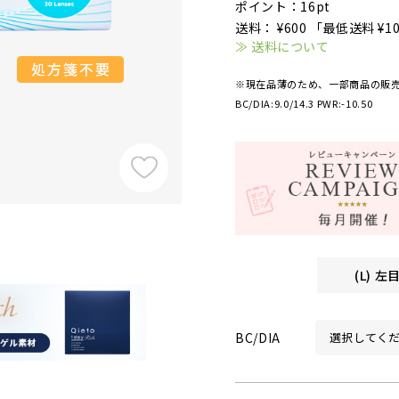
ポイント：16pt
送料： ¥600 「最低送料 ¥1
≫ 送料について
※現在品薄のため、一部商品の販
BC/DIA:9.0/14.3 PWR:-10.50
(L) 
BC/DIA