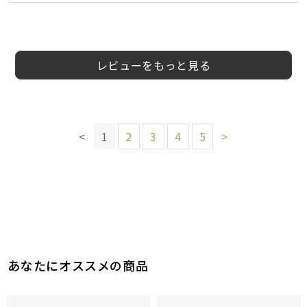
5
5
5
5
5
5
5
5
会員様
おだんご様
tacos様
さあや様
近藤光太郎様
ももか様
阿部 和真様
ふぁー様
30代
50代
40代
50代
女性
50代
男性
30代
40代
女性
女性
女性
男性
男性
レビューをもっと見る
このレビューは参考になりましたか？
このレビューは参考になりましたか？
このレビューは参考になりましたか？
このレビューは参考になりましたか？
このレビューは参考になりましたか？
このレビューは参考になりましたか？
1
1
0
0
参考になった
参考になった
参考になった
参考になった
0
0
参考になった
参考になった
<
1
2
3
4
5
>
このレビューは参考になりましたか？
あなたにオススメの商品
0
参考になった