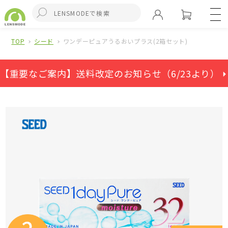
TOP
シード
ワンデーピュアうるおいプラス(2箱セット)
【重要なご案内】送料改定のお知らせ（6/23より） ⏵