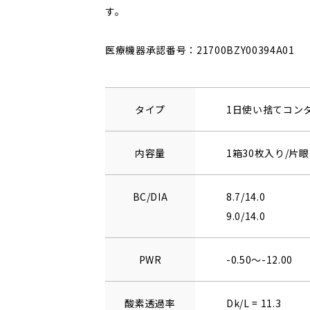
す。
医療機器承認番号：21700BZY00394A01
タイプ
1日使い捨てコン
内容量
1箱30枚入り/片眼
BC/DIA
8.7/14.0
9.0/14.0
PWR
-0.50～-12.00
酸素透過率
Dk/L = 11.3