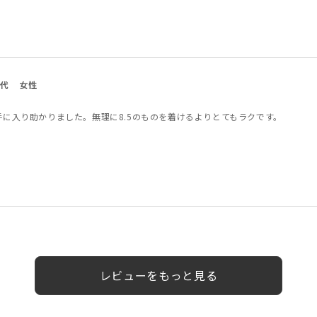
0代
女性
手に入り助かりました。無理に8.5のものを着けるよりとてもラクです。
0代
0代
10代
女性
女性
女性
女性
男性
女性
女性
女性
レビューをもっと見る