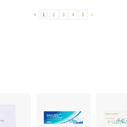
<
1
2
3
4
5
>