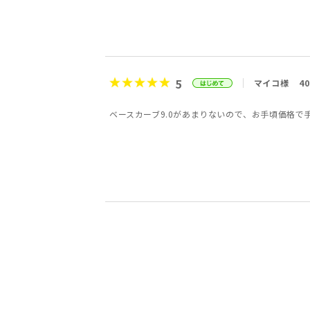
5
マイコ様
4
ベースカーブ9.0があまりないので、お手頃価格で
4
5
5
5
5
5
5
5
会員様
うめ様
会員様
会員様
会社員様
みうみう娘様
会員様
むちこ様
20代
50代
50代
30代
30代
4
3