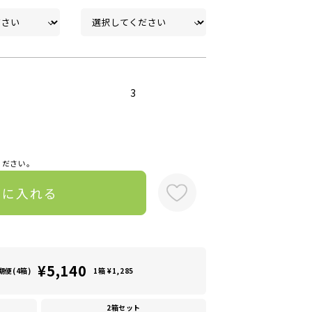
3
ください。
トに入れる
¥5,140
期便(4箱)
1箱 ¥1,285
2箱セット