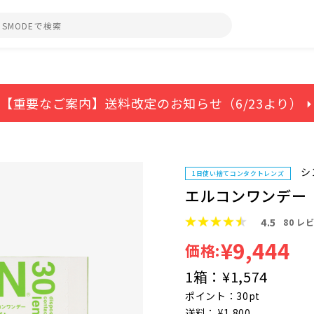
）
【重要なご案内】送料改定のお知らせ（6/23より） ⏵
シ
1日使い捨てコンタクトレンズ
エルコンワンデー
4.5
80
レビ
¥9,444
価格:
1箱：
¥1,574
ポイント：30pt
送料： ¥1,800