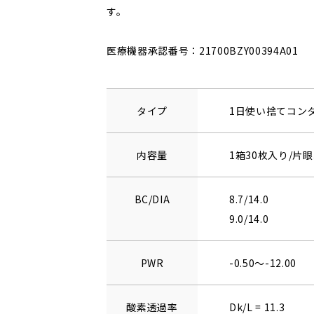
す。
医療機器承認番号：21700BZY00394A01
タイプ
1日使い捨てコン
内容量
1箱30枚入り/片眼
BC/DIA
8.7/14.0
9.0/14.0
PWR
-0.50～-12.00
酸素透過率
Dk/L = 11.3