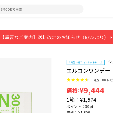
）
【重要なご案内】送料改定のお知らせ（6/23より） ⏵
シ
1日使い捨てコンタクトレンズ
エルコンワンデー
4.5
80
レビ
¥9,444
価格:
1箱：
¥1,574
ポイント：30pt
送料： ¥1,800