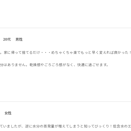
20代
男性
した。家に帰って捨てるだけ・・・めちゃくちゃ楽でもっと早く変えれば良かった
分はありません。乾燥感やごろごろ感がなく、快適に過ごせます。
女性
ていましたが、逆に水分の蒸発量が増えてしまうと知ってびっくり！低含水の