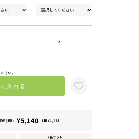
3
ください。
トに入れる
¥5,140
期便(4箱)
1箱 ¥1,285
2箱セット