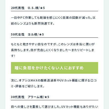
20代男性 O.S.様/★5
一日中PC作業しても乾燥を感じにくく目薬の回数が減った。以
前のレンズよりも断然快適です。
50代女性 ヨル様/★5
もともと乾きやすい目なのですが、このレンズは本当に潤いが
長持ちします。目が充血しにくくなりました～またリピートしま
す！
瞳に負担をかけたくない人におすすめ
次に、オアシスMAXの酸素透過率やUVカット機能に関する口コ
ミ・評価をご紹介します。
30代男性 アラーム様/★5
目への優しさを重視して選びました。UVカット機能もありがたい