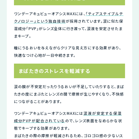
ワンデーアキュビューオアシスMAXには、
「ティアステイブルテ
クノロジー」という独自技術
が採用されています。涙に似た保
湿成分「PVP」がレンズ全体に行き渡って、涙液を安定させたま
まキープ。
瞳にうるおいを与えながらクリアな見え方にする効果があり、
快適なつけ心地が一日中続きます。
まばたきのストレスを軽減する
涙の膜が不安定だったりうるおいが不足していたりすると、まば
たきの度にまぶたとレンズの間で摩擦が生じやすくなり、不快感
につながることがあります。
ワンデーアキュビューオアシスMAXには
涙液が安定する保湿
成分PVPが配合されている
ので、レンズ表面をなめらかな状
態でキープする効果があります。
まばたきの際の摩擦が軽減されるため、ゴロゴロ感の少ないス