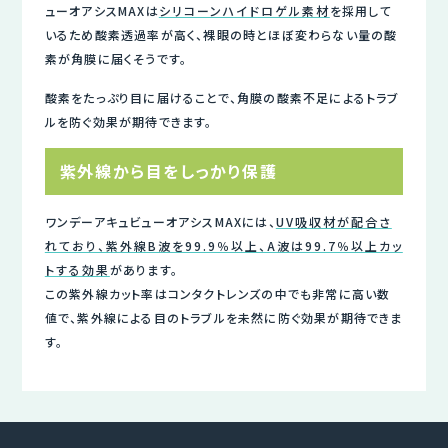
ューオアシスMAXは
シリコーンハイドロゲル素材
を採用して
いるため酸素透過率が高く、裸眼の時とほぼ変わらない量の酸
素が角膜に届くそうです。
酸素をたっぷり目に届けることで、角膜の酸素不足によるトラブ
ルを防ぐ効果が期待できます。
紫外線から目をしっかり保護
ワンデーアキュビューオアシスMAXには、
UV吸収材が配合さ
れており、紫外線B波を99.9％以上、A波は99.7％以上カッ
トする効果
があります。
この紫外線カット率はコンタクトレンズの中でも非常に高い数
値で、紫外線による目のトラブルを未然に防ぐ効果が期待できま
す。