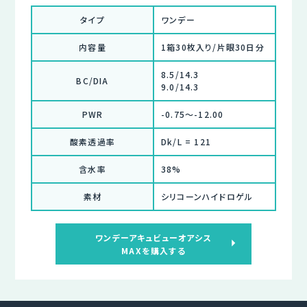
タイプ
ワンデー
内容量
1箱30枚入り/片眼30日分
8.5/14.3
BC/DIA
9.0/14.3
PWR
-0.75～-12.00
酸素透過率
Dk/L = 121
含水率
38%
素材
シリコーンハイドロゲル
ワンデーアキュビューオアシス
MAXを購入する