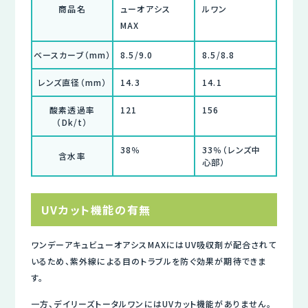
商品名
ューオアシス
ルワン
MAX
ベースカーブ（mm）
8.5/9.0
8.5/8.8
レンズ直径（mm）
14.3
14.1
酸素透過率
121
156
（Dk/t）
38％
33％（レンズ中
含水率
心部）
UVカット機能の有無
ワンデーアキュビューオアシスMAXにはUV吸収剤が配合されて
いるため、紫外線による目のトラブルを防ぐ効果が期待できま
す。
一方、デイリーズトータルワンにはUVカット機能がありません。