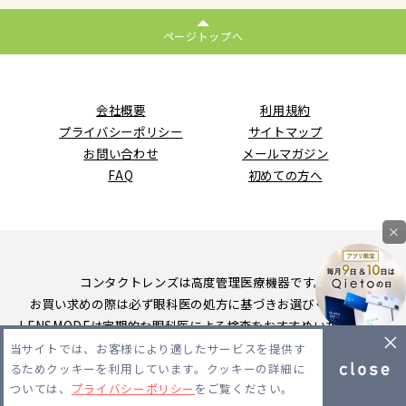
ページトップへ
会社概要
利用規約
プライバシーポリシー
サイトマップ
お問い合わせ
メールマガジン
FAQ
初めての方へ
×
コンタクトレンズは高度管理医療機器です。
お買い求めの際は必ず眼科医の処方に基づきお選びください。
LENSMODEは定期的な眼科医による検査をおすすめいたします。
当サイトでは、お客様により適したサービスを提供す
Copyright 2026 LENSMODE PTE,LTD. All Rights Reserved.
るためクッキーを利用しています。クッキーの詳細に
ついては、
プライバシーポリシー
をご覧ください。