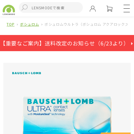
TOP
ボシュロム
ボシュロムウルトラ（ボシュロム アクアロックス）
【重要なご案内】送料改定のお知らせ（6/23より） ⏵