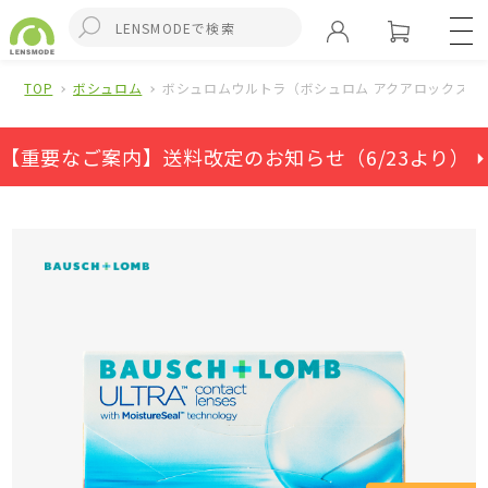
TOP
ボシュロム
ボシュロムウルトラ（ボシュロム アクアロックス）
【重要なご案内】送料改定のお知らせ（6/23より） ⏵